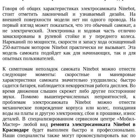
Говоря об общих характеристиках электросамоката Ninebot,
стоит отметить лаконичный и узнаваемый дизайн. На
внешней поверхности модели нет ни одного провода. На
первый взгляд может показаться, что это обычный самокат, а
не электрический. Электроника и ходовая часть отлично
замаскированы в рулевой стойке и у переднего колеса.
Нареканий по мощности, скорости и запасу хода оснащенный
250-ваттным мотором Ninebot практически не вызывает. Эта
модель самоката подойдет как для начинающих, так и для
опытных пользователей.
К симптомам неполадок самоката Ninebot можно отнести
следующие моменты: скоростные и маневровые
характеристики самоката значительно ухудшились; быстро
садится батарея, наблюдается некорректная работа дисплея. Во
время движения слышен скрежет либо другие посторонние
звуки. Помимо вышеперечисленных неприятностей, к
проблемам электросамоката Ninebot можно отнести
механическое повреждение корпуса или колес, попадания
воды на платы и другую электронику, сбои в прошивке, износ
деталей. В специализированном сервисном центре «Мобил-
Мастер» любой вид
ремонта электросамоката Ninebot в
Краснодаре
будет выполнен быстро и профессионально.
Наши специалисты также могут проконсультировать вас по